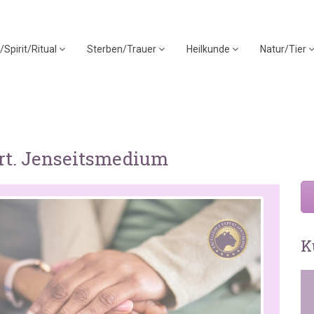
/Spirit/Ritual
Sterben/Trauer
Heilkunde
Natur/Tier
ert. Jenseitsmedium
K