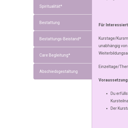
Spiritualität*
Bestattung
Für Interessier
Kurstage/Kursmo
Bestattungs-Beistand*
unabhängig von 
Weiterbildungs
Care Begleitung*
Einzeltage/The
Abschiedsgestaltung
Voraussetzung
Du erfüll
Kursteil
Der Kurst