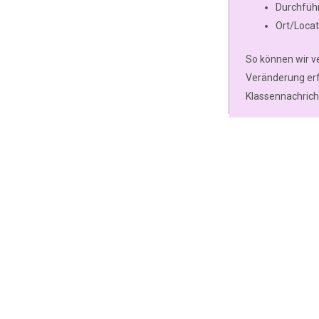
Durchfüh
Ort/Locat
So können wir v
Veränderung erf
Klassennachricht