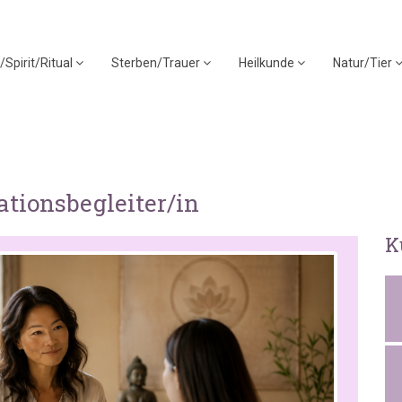
/Spirit/Ritual
Sterben/Trauer
Heilkunde
Natur/Tier
ationsbegleiter/in
K