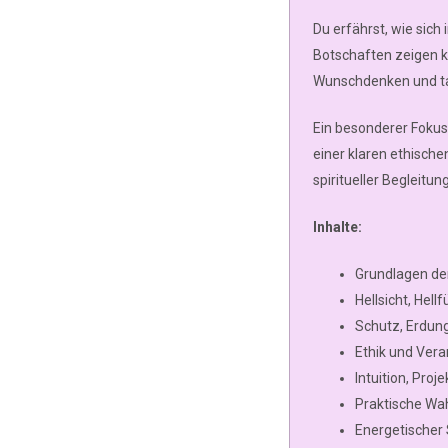
Du erfährst, wie sich 
Botschaften zeigen kö
Wunschdenken und ta
Ein besonderer Fokus
einer klaren ethisch
spiritueller Begleitung
Inhalte:
Grundlagen d
Hellsicht, Hel
Schutz, Erdun
Ethik und Vera
Intuition, Pro
Praktische Wa
Energetischer 