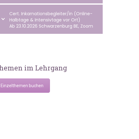
Cert. Inkarnationsbegleiter/in (Online-
Halbtage & Intensivtage vor Ort)
Ab 23.10.2026 Schwarzenburg BE, Zoom
hemen im Lehrgang
Einzelthemen buchen