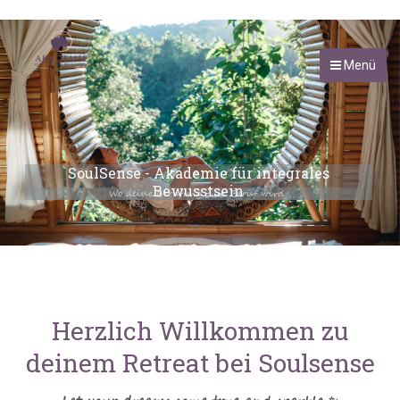
Menü
SoulSense - Akademie für integrales
Bewusstsein
Wo deine Berufung zum Beruf wird
Herzlich Willkommen zu
deinem Retreat bei Soulsense