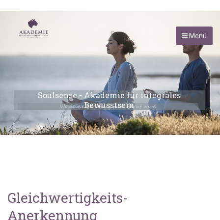
Menü
Soulsense - Akademie für integrales
Bewusstsein
Wo deine Berufung zum Beruf wird
Gleichwertigkeits-
Anerkennung