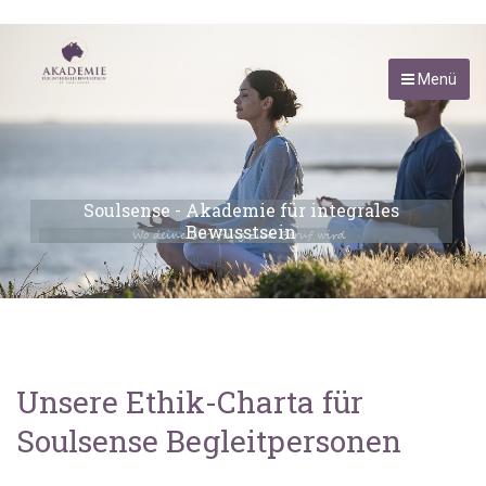
Menü
Soulsense - Akademie für integrales
Bewusstsein
Wo deine Berufung zum Beruf wird
Unsere Ethik-Charta für
Soulsense Begleitpersonen