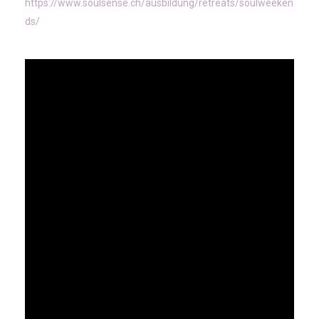
https://www.soulsense.ch/ausbildung/retreats/soulweeken
ds/