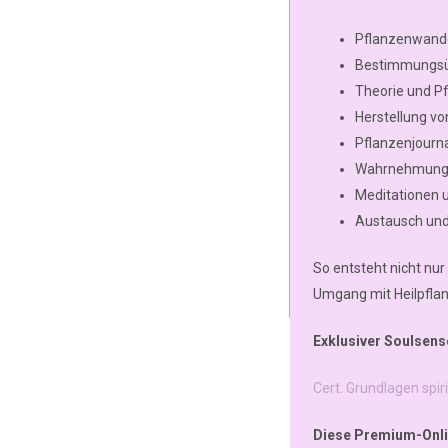
Pflanzenwand
Bestimmungsüb
Theorie und P
Herstellung vo
Pflanzenjourn
Wahrnehmungs
Meditationen
Austausch und 
So entsteht nicht nu
Umgang mit Heilpfla
Exklusiver Soulsens
Cert. Grundlagen spir
Diese Premium-Onlin