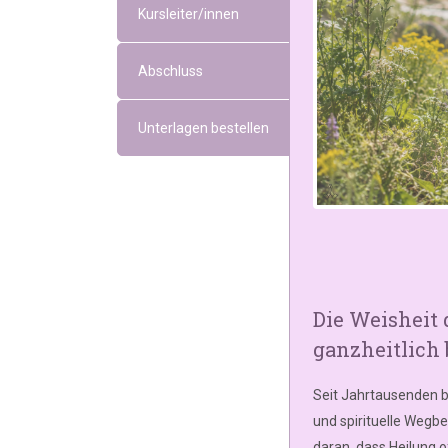
Kursleiter/innen
Abschluss
Unterlagen bestellen
Die Weisheit
ganzheitlich 
Seit Jahrtausenden b
und spirituelle Wegbe
daran, dass Heilung of