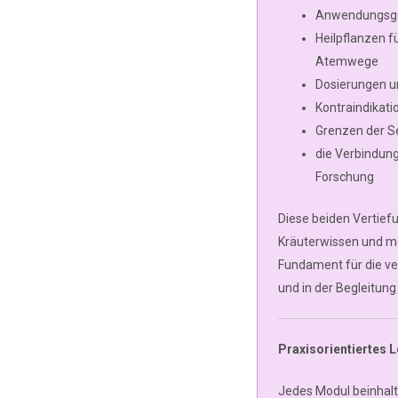
Anwendungsgeb
Heilpflanzen 
Atemwege
Dosierungen u
Kontraindikat
Grenzen der S
die Verbindun
Forschung
Diese beiden Vertief
Kräuterwissen und mo
Fundament für die ve
und in der Begleitun
Praxisorientiertes 
Jedes Modul beinhalt