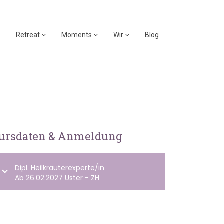
Retreat
Moments
Wir
Blog
ursdaten & Anmeldung
Dipl. Heilkräuterexperte/in
Ab 26.02.2027 Uster - ZH