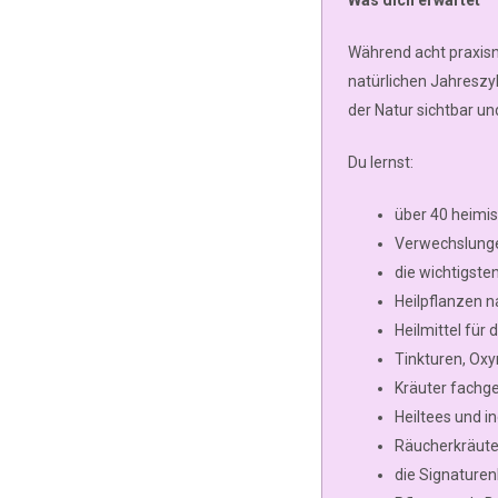
Was dich erwartet
Während acht praxisn
natürlichen Jahreszyk
der Natur sichtbar un
Du lernst:
über 40 heimis
Verwechslunge
die wichtigste
Heilpflanzen n
Heilmittel für
Tinkturen, Oxy
Kräuter fachg
Heiltees und i
Räucherkräute
die Signaturen