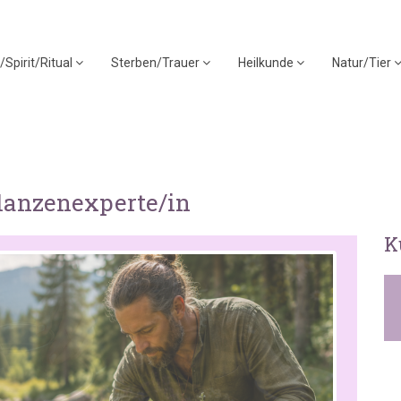
/Spirit/Ritual
Sterben/Trauer
Heilkunde
Natur/Tier
flanzenexperte/in
K