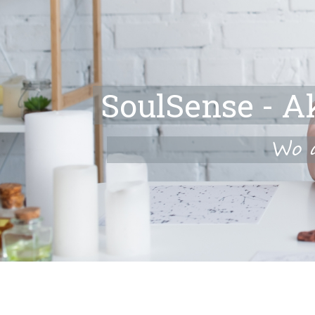
SoulSense - A
Wo 