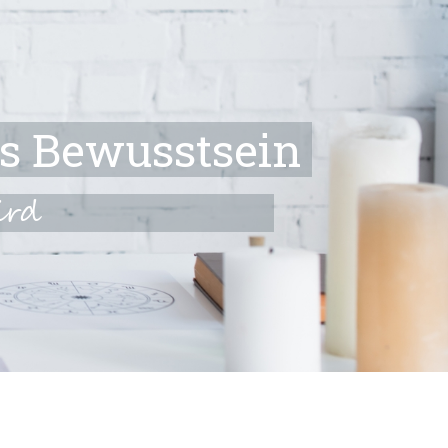
es Bewusstsein
ird