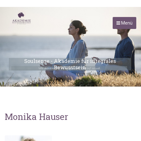
Menü
Soulsense - Akademie für integrales
Bewusstsein
Wo deine Berufung zum Beruf wird
Monika Hauser